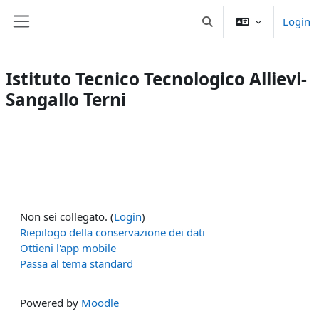
Vai al contenuto principale
Login
Attiva/disattiva input di 
Pannello laterale
Istituto Tecnico Tecnologico Allievi-
Sangallo Terni
Non sei collegato. (
Login
)
Riepilogo della conservazione dei dati
Ottieni l'app mobile
Passa al tema standard
Powered by
Moodle