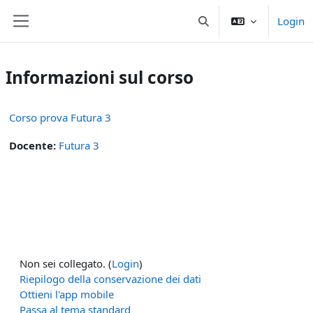
Vai al contenuto principale
Login
Attiva/disattiva input di 
Pannello laterale
Informazioni sul corso
Corso prova Futura 3
Docente:
Futura 3
Non sei collegato. (
Login
)
Riepilogo della conservazione dei dati
Ottieni l'app mobile
Passa al tema standard